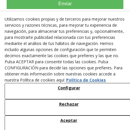
Enviar
Utilizamos cookies propias y de terceros para mejorar nuestros
servicios y razones técnicas, para mejorar tu experiencia de
navegación, para almacenar tus preferencias y, opcionalmente,
para mostrarte publicidad relacionada con tus preferencias
Trabajos Obra Pública y Privada |
mediante el análisis de tus hábitos de navegación. Hemos
Lesna Tècnic SL
incluido algunas opciones de configuración que te permiten
C/ Santa Rosa, 37
decirnos exactamente las cookies que prefieres y las que no.
08290
Cerdanyola del Vallès
(
Barcelona
)
España
Pulsa ACEPTAR para consentir todas las cookies. Pulsa
CONFIGURACIÓN para decidir las opciones que prefieres. Para
622 049 070
obtener más información sobre nuestras cookies accede a
info@lesnatecnic.com
nuestra Política de cookies aquí:
Política de Cookies
Política Privacidad
Configurar
Política Cookies
Aviso Legal
Rechazar
© 08/2026 LESNA TECNIC, SL - Todos los derechos
reservados.
Aceptar